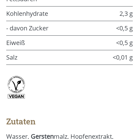
Kohlenhydrate
2,3 g
- davon Zucker
<0,5 g
Eiweiß
<0,5 g
Salz
<0,01 g
Zutaten
Wasser,
Gersten
malz, Hopfenextrakt,