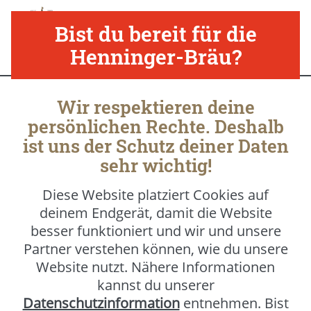
Nav
Bist du bereit für die
Henninger-Bräu?
Wir respektieren deine
Produkte
persönlichen Rechte. Deshalb
ist uns der Schutz deiner Daten
sehr wichtig!
Henninger Kaiser Pilsner
Diese Website platziert Cookies auf
deinem Endgerät, damit die Website
Das klassische Pilsner mit feinherber
besser funktioniert und wir und unsere
Frische. Henninger Kaiser Pilsner gehört zu
Partner verstehen können, wie du unsere
den traditionsreichsten Biermarken und
Website nutzt. Nähere Informationen
steht für jahrhundertalte Brauerfahrung.
kannst du unserer
Mit seinem vollmundig-herben Pils-
Datenschutzinformation
entnehmen. Bist