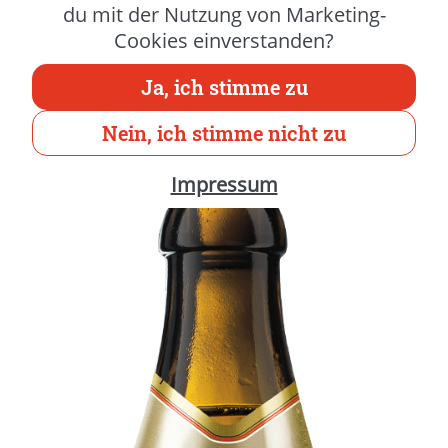
Geschmack bot Henninger mit dem Kaiser
du mit der Nutzung von Marketing-
Pilsner bereits in den 1950er-Jahren Pils-
Cookies einverstanden?
Liebhabern außergewöhnlichen Genuss.
Ja, ich stimme zu
Nein, ich stimme nicht zu
Impressum