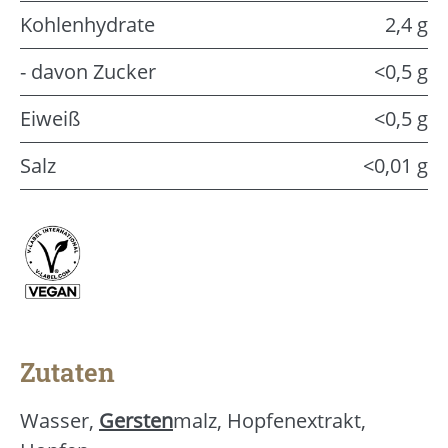
Kohlenhydrate
2,4 g
- davon Zucker
<0,5 g
Eiweiß
<0,5 g
Salz
<0,01 g
Zutaten
Wasser,
Gersten
malz, Hopfenextrakt,